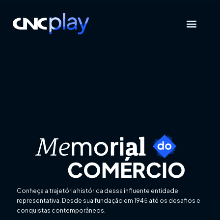
Ir
para
o
conteúdo
Conheça a trajetória histórica dessa influente entidade
representativa. Desde sua fundação em 1945 até os desafios e
conquistas contemporâneos.