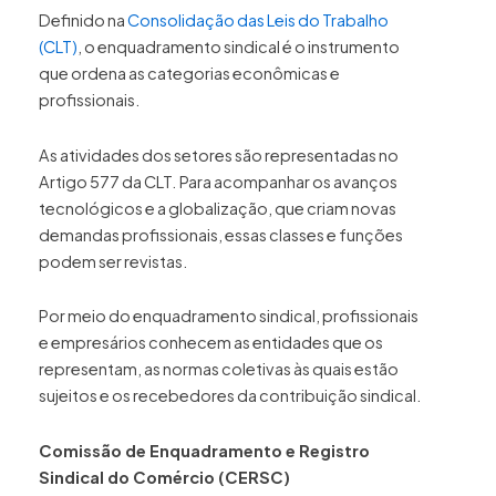
Definido na
Consolidação das Leis do Trabalho
(CLT)
, o enquadramento sindical é o instrumento
que ordena as categorias econômicas e
profissionais.
As atividades dos setores são representadas no
Artigo 577 da CLT. Para acompanhar os avanços
tecnológicos e a globalização, que criam novas
demandas profissionais, essas classes e funções
podem ser revistas.
Por meio do enquadramento sindical, profissionais
e empresários conhecem as entidades que os
representam, as normas coletivas às quais estão
sujeitos e os recebedores da contribuição sindical.
Comissão de Enquadramento e Registro
Sindical do Comércio (CERSC)