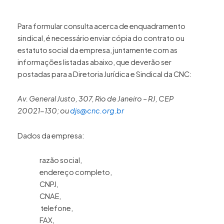
Para formular consulta acerca de enquadramento
sindical, é necessário enviar cópia do contrato ou
estatuto social da empresa, juntamente com as
informações listadas abaixo, que deverão ser
postadas para a Diretoria Jurídica e Sindical da CNC:
Av. General Justo, 307, Rio de Janeiro – RJ, CEP
20021-130; ou
djs@cnc.org.br
Dados da empresa:
razão social,
endereço completo,
CNPJ,
CNAE,
telefone,
FAX,