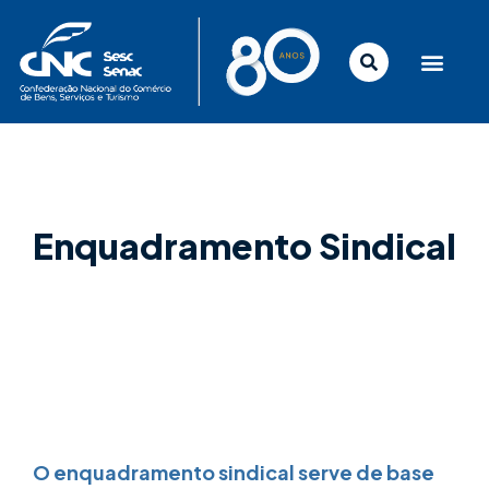
Ir
para
o
conteúdo
Enquadramento Sindical
O enquadramento sindical serve de base