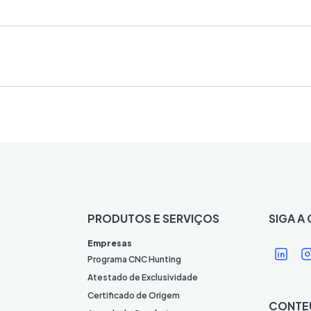
PRODUTOS E SERVIÇOS
SIGA A
Í
Í
Empresas
c
Programa CNC Hunting
o
Atestado de Exclusividade
n
Certificado de Origem
CONTE