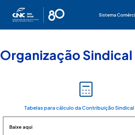
Ir
para
Sistema Comérc
o
conteúdo
Organização Sindical
Tabelas para cálculo da Contribuição Sindica
Baixe aqui