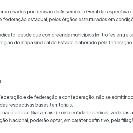
serão criados por decisão da Assembleia Geral da respectiva c
e federação estadual, pelos órgãos estruturados em condiçõ
sindicato, desde que compreenda municípios limítrofes entre si
a região do mapa sindical do Estado elaborado pela federação 
a:
o a federação e de federação a confederação, não se admitindo 
 respectivas bases territoriais.
l não pode se filiar a mais de uma entidade sindical, vedadas a 
o Nacional, poderão optar, em caráter definitivo, pela filia