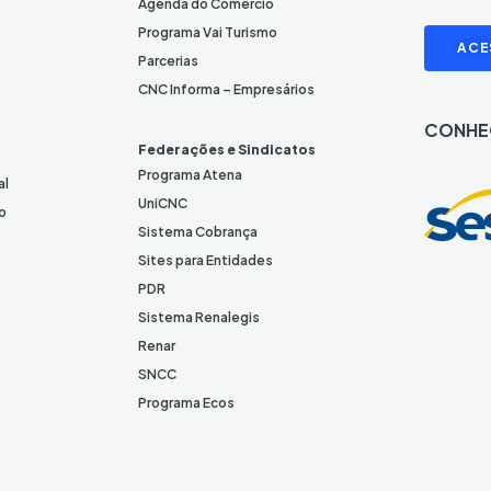
e
Agenda do Comércio
L
I
Programa Vai Turismo
ACE
i
Parcerias
n
CNC Informa – Empresários
k
CONHE
e
Federações e Sindicatos
d
Programa Atena
al
I
UniCNC
o
n
Sistema Cobrança
Sites para Entidades
PDR
Sistema Renalegis
Renar
SNCC
Programa Ecos