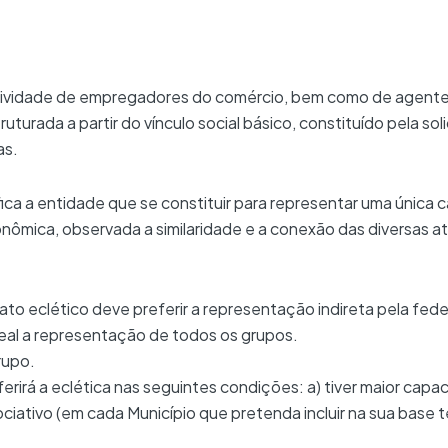
etividade de empregadores do comércio, bem como de agent
uturada a partir do vínculo social básico, constituído pela so
as.
a a entidade que se constituir para representar uma única ca
onômica, observada a similaridade e a conexão das diversas a
to eclético deve preferir a representação indireta pela fed
al a representação de todos os grupos.
rupo.
erirá a eclética nas seguintes condições: a) tiver maior capac
iativo (em cada Município que pretenda incluir na sua base te