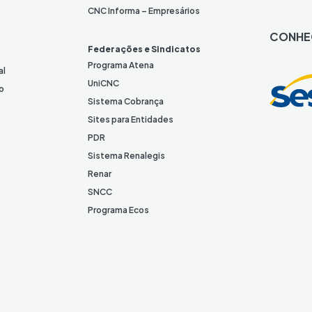
n
CNC Informa – Empresários
k
CONHE
e
Federações e Sindicatos
d
Programa Atena
al
I
UniCNC
o
n
Sistema Cobrança
Sites para Entidades
PDR
Sistema Renalegis
Renar
SNCC
Programa Ecos