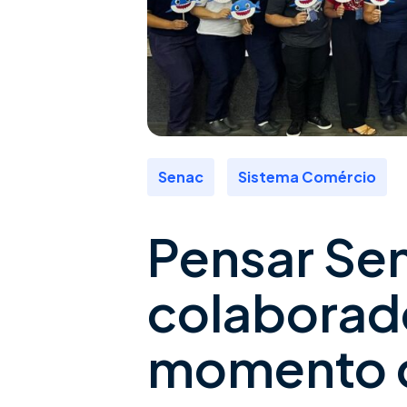
,
Senac
Sistema Comércio
Pensar Se
colaborad
momento cr