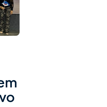
 em
ivo