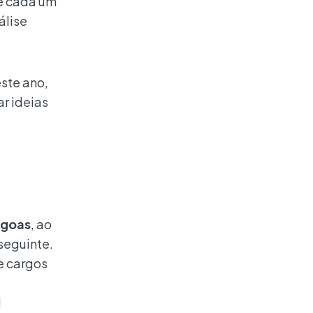
de cada um
álise
ste ano,
r ideias
agoas
, ao
seguinte.
e cargos
l