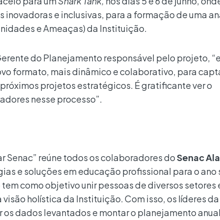
aceió para um
Shark Tank,
nos dias 5 e 6 de junho, on
as inovadoras e inclusivas, para a formação de uma an
nidades e Ameaças) da Instituição.
Gerente do Planejamento responsável pelo projeto, “e
o formato, mais dinâmico e colaborativo, para capta
próximos projetos estratégicos. É gratificante ver o
adores nesse processo”.
ar Senac” reúne todos os colaboradores do
Senac Al
égias e soluções em educação profissional para o ano 
 tem como objetivo unir pessoas de diversos setores 
isão holística da Instituição. Com isso, os líderes da
ir os dados levantados e montar o planejamento anua