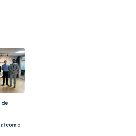
 de
al com o