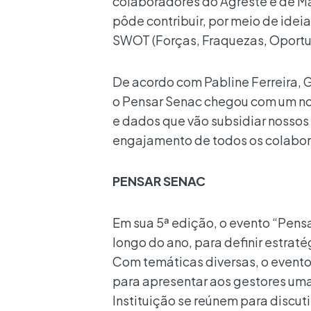
colaboradores do Agreste e de M
pôde contribuir, por meio de idei
SWOT (Forças, Fraquezas, Oportu
De acordo com Pabline Ferreira, 
o Pensar Senac chegou com um nov
e dados que vão subsidiar nossos 
engajamento de todos os colabor
PENSAR SENAC
Em sua 5ª edição, o evento “Pens
longo do ano, para definir estrat
Com temáticas diversas, o evento
para apresentar aos gestores uma v
Instituição se reúnem para discut