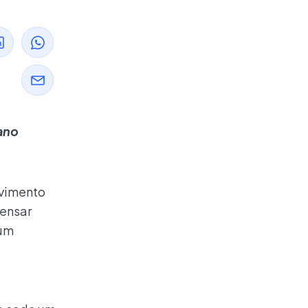
 ano
lvimento
Pensar
 um