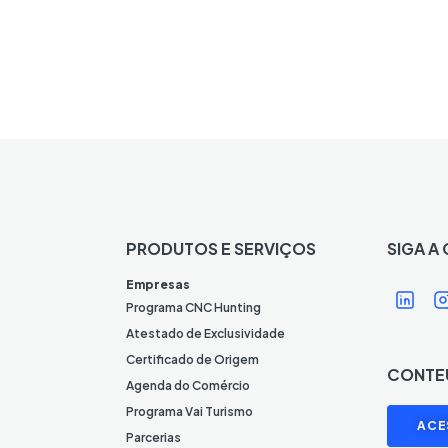
PRODUTOS E SERVIÇOS
SIGA A
Í
Í
Empresas
c
Programa CNC Hunting
o
Atestado de Exclusividade
n
Certificado de Origem
CONTE
e
Agenda do Comércio
L
I
Programa Vai Turismo
ACE
i
Parcerias