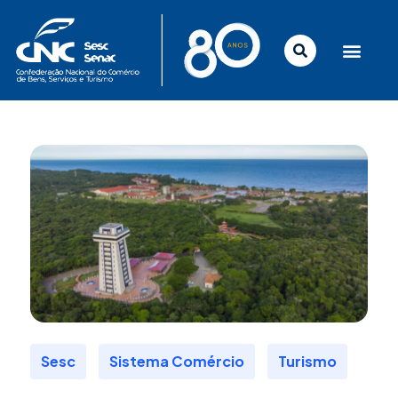
Ir
para
o
conteúdo
,
,
Sesc
Sistema Comércio
Turismo